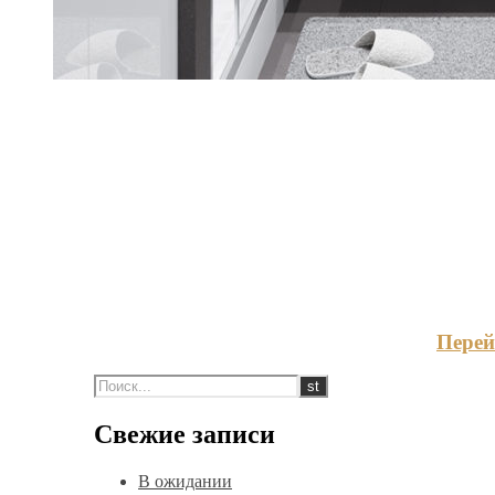
Перей
Свежие записи
В ожидании