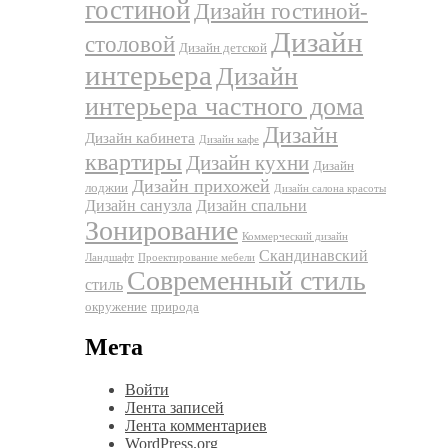
гостиной
Дизайн гостиной-
Дизайн
столовой
Дизайн детской
интерьера
Дизайн
интерьера частного дома
Дизайн
Дизайн кабинета
Дизайн кафе
квартиры
Дизайн кухни
Дизайн
Дизайн прихожей
лоджии
Дизайн салона красоты
Дизайн санузла
Дизайн спальни
Зонирование
Коммерческий дизайн
Скандинавский
Ландшафт
Проектирование мебели
Современный стиль
стиль
окружение
природа
Мета
Войти
Лента записей
Лента комментариев
WordPress.org