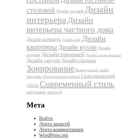
Дизайн
столовой
Дизайн детской
интерьера
Дизайн
интерьера частного дома
Дизайн
Дизайн кабинета
Дизайн кафе
квартиры
Дизайн кухни
Дизайн
Дизайн прихожей
лоджии
Дизайн салона красоты
Дизайн санузла
Дизайн спальни
Зонирование
Коммерческий дизайн
Скандинавский
Ландшафт
Проектирование мебели
Современный стиль
стиль
окружение
природа
Мета
Войти
Лента записей
Лента комментариев
WordPress.org