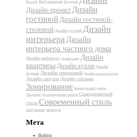
Визуализация
Eco-loft
Гардероб
Дизайн
Дизайн-проект
гостиной
Дизайн гостиной-
Дизайн
столовой
Дизайн детской
интерьера
Дизайн
интерьера частного дома
Дизайн
Дизайн кабинета
Дизайн кафе
квартиры
Дизайн кухни
Дизайн
Дизайн прихожей
лоджии
Дизайн салона красоты
Дизайн санузла
Дизайн спальни
Зонирование
Коммерческий дизайн
Скандинавский
Ландшафт
Проектирование мебели
Современный стиль
стиль
окружение
природа
Мета
Войти