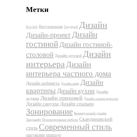
Метки
Дизайн
Визуализация
Eco-loft
Гардероб
Дизайн
Дизайн-проект
гостиной
Дизайн гостиной-
Дизайн
столовой
Дизайн детской
интерьера
Дизайн
интерьера частного дома
Дизайн
Дизайн кабинета
Дизайн кафе
квартиры
Дизайн кухни
Дизайн
Дизайн прихожей
лоджии
Дизайн салона красоты
Дизайн санузла
Дизайн спальни
Зонирование
Коммерческий дизайн
Скандинавский
Ландшафт
Проектирование мебели
Современный стиль
стиль
окружение
природа