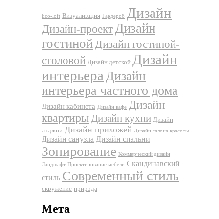
Дизайн
Визуализация
Eco-loft
Гардероб
Дизайн
Дизайн-проект
гостиной
Дизайн гостиной-
Дизайн
столовой
Дизайн детской
интерьера
Дизайн
интерьера частного дома
Дизайн
Дизайн кабинета
Дизайн кафе
квартиры
Дизайн кухни
Дизайн
Дизайн прихожей
лоджии
Дизайн салона красоты
Дизайн санузла
Дизайн спальни
Зонирование
Коммерческий дизайн
Скандинавский
Ландшафт
Проектирование мебели
Современный стиль
стиль
окружение
природа
Мета