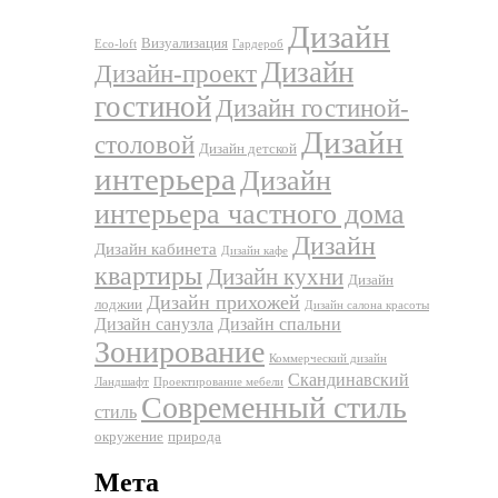
Дизайн
Визуализация
Eco-loft
Гардероб
Дизайн
Дизайн-проект
гостиной
Дизайн гостиной-
Дизайн
столовой
Дизайн детской
интерьера
Дизайн
интерьера частного дома
Дизайн
Дизайн кабинета
Дизайн кафе
квартиры
Дизайн кухни
Дизайн
Дизайн прихожей
лоджии
Дизайн салона красоты
Дизайн санузла
Дизайн спальни
Зонирование
Коммерческий дизайн
Скандинавский
Ландшафт
Проектирование мебели
Современный стиль
стиль
окружение
природа
Мета