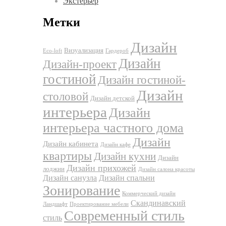
Экстерьер
Метки
Дизайн
Визуализация
Eco-loft
Гардероб
Дизайн
Дизайн-проект
гостиной
Дизайн гостиной-
Дизайн
столовой
Дизайн детской
интерьера
Дизайн
интерьера частного дома
Дизайн
Дизайн кабинета
Дизайн кафе
квартиры
Дизайн кухни
Дизайн
Дизайн прихожей
лоджии
Дизайн салона красоты
Дизайн санузла
Дизайн спальни
Зонирование
Коммерческий дизайн
Скандинавский
Ландшафт
Проектирование мебели
Современный стиль
стиль