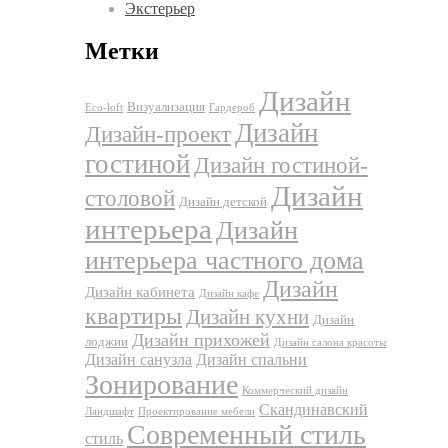
Экстерьер
Метки
Дизайн
Визуализация
Eco-loft
Гардероб
Дизайн
Дизайн-проект
гостиной
Дизайн гостиной-
Дизайн
столовой
Дизайн детской
интерьера
Дизайн
интерьера частного дома
Дизайн
Дизайн кабинета
Дизайн кафе
квартиры
Дизайн кухни
Дизайн
Дизайн прихожей
лоджии
Дизайн салона красоты
Дизайн санузла
Дизайн спальни
Зонирование
Коммерческий дизайн
Скандинавский
Ландшафт
Проектирование мебели
Современный стиль
стиль