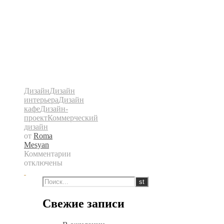
Дизайн
Дизайн
интерьера
Дизайн
кафе
Дизайн-
проект
Коммерческий
дизайн
от
Roma
Mesyan
Комментарии
к
отключены
записи
Кофейня
«STIMMER»
Свежие записи