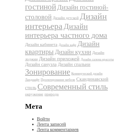
гостиной
Дизайн гостиной-
Дизайн
столовой
Дизайн детской
интерьера
Дизайн
интерьера частного дома
Дизайн
Дизайн кабинета
Дизайн кафе
квартиры
Дизайн кухни
Дизайн
Дизайн прихожей
лоджии
Дизайн салона красоты
Дизайн санузла
Дизайн спальни
Зонирование
Коммерческий дизайн
Скандинавский
Ландшафт
Проектирование мебели
Современный стиль
стиль
окружение
природа
Мета
Войти
Лента записей
Лента комментариев