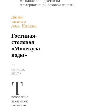
Не найдено виджетов на
Альтернативной боковой панели!
Дизайн
частного
дома
,
Интерьер
Гостиная-
столовая
«Молекула
воды»
31
октября,
2017
/
Т
ребование
заказчика:
гостиная.