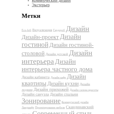
Коммерческий дизайн
Экстерьер
Метки
Дизайн
Визуализация
Eco-loft
Гардероб
Дизайн
Дизайн-проект
гостиной
Дизайн гостиной-
Дизайн
столовой
Дизайн детской
интерьера
Дизайн
интерьера частного дома
Дизайн
Дизайн кабинета
Дизайн кафе
квартиры
Дизайн кухни
Дизайн
Дизайн прихожей
лоджии
Дизайн салона красоты
Дизайн санузла
Дизайн спальни
Зонирование
Коммерческий дизайн
Скандинавский
Ландшафт
Проектирование мебели
Современный стиль