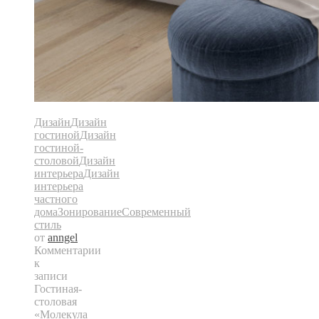
Дизайн
Дизайн
гостиной
Дизайн
гостиной-
столовой
Дизайн
интерьера
Дизайн
интерьера
частного
дома
Зонирование
Современный
стиль
от
anngel
Комментарии
к
записи
Гостиная-
столовая
«Молекула