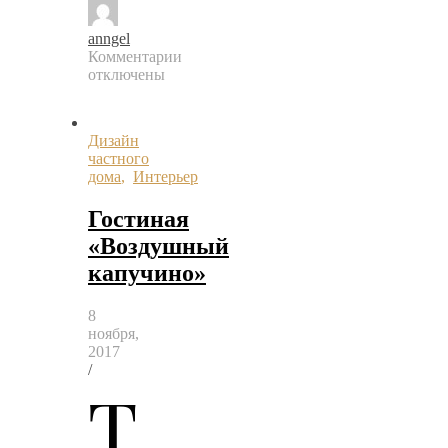
anngel
Комментарии
к
отключены
записи
Гостиная-
столовая
Дизайн
«Нежная
частного
иллюзия»
дома
,
Интерьер
Гостиная
«Воздушный
капучино»
8
ноября,
2017
/
Т