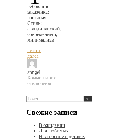
ребование
заказчика:
гостиная.
Стиль:
скандинавский,
современный,
минимализм.
читать
далее
anngel
Комментарии
к
отключены
записи
Гостиная
«Воздушный
капучино»
Свежие записи
В ожидании
Для любимых
Настроение в деталях