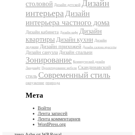
Дизайн
столовой
Дизайн детской
интерьера
Дизайн
интерьера частного дома
Дизайн
Дизайн кабинета
Дизайн кафе
квартиры
Дизайн кухни
Дизайн
Дизайн прихожей
лоджии
Дизайн салона красоты
Дизайн санузла
Дизайн спальни
Зонирование
Коммерческий дизайн
Скандинавский
Ландшафт
Проектирование мебели
Современный стиль
стиль
окружение
природа
Мета
Войти
Лента записей
Лента комментариев
WordPress.org
тема Ashe от
WP Royal
.