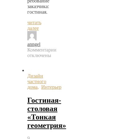
ребование
заказчика:
гостиная.
читать
далее
anngel
Комментарии
к
отключены
записи
Гостиная
«Антрацитовая
Дизайн
тема»
частного
дома
,
Интерьер
Гостиная-
столовая
«Тонкая
геометрия»
9