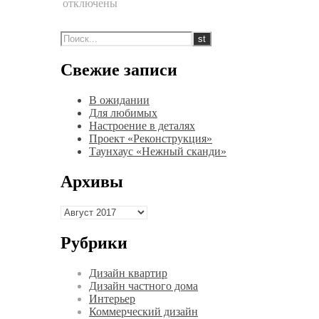
к
отключены
записи
Гостиная-
столовая
«Тонкая
Свежие записи
геометрия»
В ожидании
Для любимых
Настроение в деталях
Проект «Реконструкция»
Таунхаус «Нежный сканди»
Архивы
Архивы
Рубрики
Дизайн квартир
Дизайн частного дома
Интерьер
Коммерческий дизайн