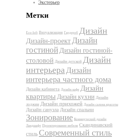
Экстерьер
Метки
Дизайн
Визуализация
Eco-loft
Гардероб
Дизайн
Дизайн-проект
гостиной
Дизайн гостиной-
Дизайн
столовой
Дизайн детской
интерьера
Дизайн
интерьера частного дома
Дизайн
Дизайн кабинета
Дизайн кафе
квартиры
Дизайн кухни
Дизайн
Дизайн прихожей
лоджии
Дизайн салона красоты
Дизайн санузла
Дизайн спальни
Зонирование
Коммерческий дизайн
Скандинавский
Ландшафт
Проектирование мебели
Современный стиль
стиль