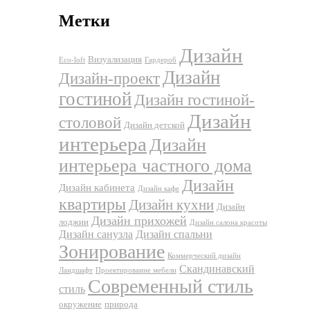
Метки
Дизайн
Визуализация
Eco-loft
Гардероб
Дизайн
Дизайн-проект
гостиной
Дизайн гостиной-
Дизайн
столовой
Дизайн детской
интерьера
Дизайн
интерьера частного дома
Дизайн
Дизайн кабинета
Дизайн кафе
квартиры
Дизайн кухни
Дизайн
Дизайн прихожей
лоджии
Дизайн салона красоты
Дизайн санузла
Дизайн спальни
Зонирование
Коммерческий дизайн
Скандинавский
Ландшафт
Проектирование мебели
Современный стиль
стиль
окружение
природа